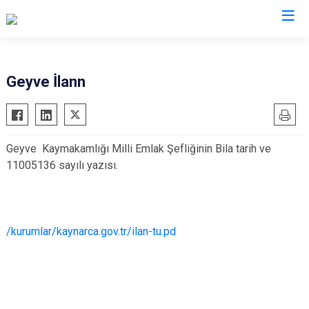
Sakarya
Geyve İlann
Akyazı
Pamukova
Ferizli
Sapanca
Geyve Kaymakamlığı Milli Emlak Şefliğinin Bila tarih ve
Geyve
Söğütlü
11005136 sayılı yazısı.
Hendek
Taraklı
Karapürçek
Adapazarı
Karasu
Arifiye
/kurumlar/kaynarca.gov.tr/ilan-tu.pd
Kaynarca
Erenler
Kocaali
Serdivan