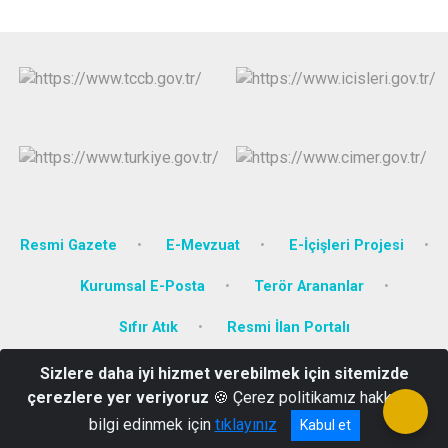
Resmi Gazete
E-Mevzuat
E-İçişleri Projesi
Kurumsal E-Posta
Terör Arananlar
Sıfır Atık
Resmi İlan Portalı
Sizlere daha iyi hizmet verebilmek için sitemizde
Orta Mah. Hüsnü AYDIN Cad. No:4 54650 Kaynarca/SAKARYA
çerezlere yer veriyoruz
🍪 Çerez politikamız hakkında
0264 871 31 66
bilgi edinmek için
tıklayınız
Kabul et